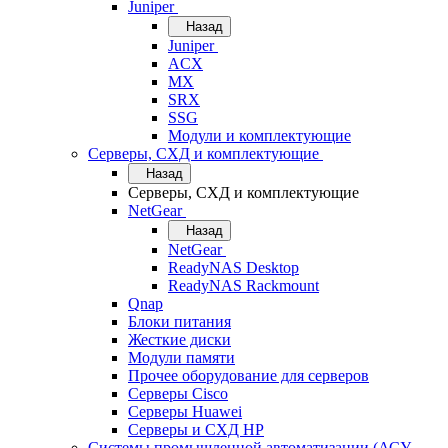
Juniper
Назад
Juniper
ACX
MX
SRX
SSG
Модули и комплектующие
Серверы, СХД и комплектующие
Назад
Серверы, СХД и комплектующие
NetGear
Назад
NetGear
ReadyNAS Desktop
ReadyNAS Rackmount
Qnap
Блоки питания
Жесткие диски
Модули памяти
Прочее оборудование для серверов
Серверы Cisco
Серверы Huawei
Серверы и СХД HP
Системы промышленной автоматизации (АСУ