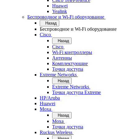
Cisco TelePresence
Huawei
Yealink
Беспроводное и Wi-Fi оборудование
Назад
Беспроводное и Wi-Fi оборудование
Cisco
Назад
Cisco
Wi-Fi контроллеры
Антенны
Комплектующие
Точки доступа
Extreme Networks
Назад
Extreme Networks
Точки доступа Extreme
HP/Aruba
Huawei
Moxa
Назад
Moxa
Точки доступа
Ruckus Wireless
Назад