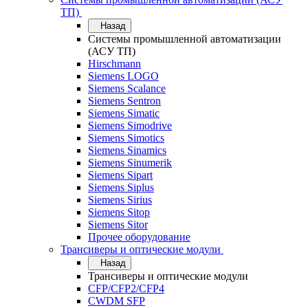
ТП)
Назад
Системы промышленной автоматизации
(АСУ ТП)
Hirschmann
Siemens LOGO
Siemens Scalance
Siemens Sentron
Siemens Simatic
Siemens Simodrive
Siemens Simotics
Siemens Sinamics
Siemens Sinumerik
Siemens Sipart
Siemens Siplus
Siemens Sirius
Siemens Sitop
Siemens Sitor
Прочее оборудование
Трансиверы и оптические модули
Назад
Трансиверы и оптические модули
CFP/CFP2/CFP4
CWDM SFP