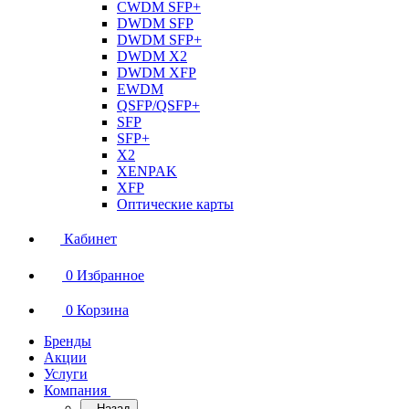
CWDM SFP+
DWDM SFP
DWDM SFP+
DWDM X2
DWDM XFP
EWDM
QSFP/QSFP+
SFP
SFP+
X2
XENPAK
XFP
Оптические карты
Кабинет
0
Избранное
0
Корзина
Бренды
Акции
Услуги
Компания
Назад