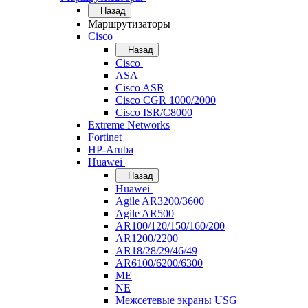
Назад
Маршрутизаторы
Cisco
Назад
Cisco
ASA
Cisco ASR
Cisco CGR 1000/2000
Cisco ISR/С8000
Extreme Networks
Fortinet
HP-Aruba
Huawei
Назад
Huawei
Agile AR3200/3600
Agile AR500
AR100/120/150/160/200
AR1200/2200
AR18/28/29/46/49
AR6100/6200/6300
ME
NE
Межсетевые экраны USG