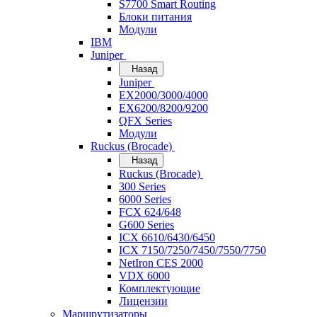
S7700 Smart Routing
Блоки питания
Модули
IBM
Juniper
Назад
Juniper
EX2000/3000/4000
EX6200/8200/9200
QFX Series
Модули
Ruckus (Brocade)
Назад
Ruckus (Brocade)
300 Series
6000 Series
FCX 624/648
G600 Series
ICX 6610/6430/6450
ICX 7150/7250/7450/7550/7750
NetIron CES 2000
VDX 6000
Комплектующие
Лицензии
Маршрутизаторы