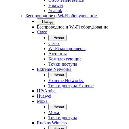
Cisco TelePresence
Huawei
Yealink
Беспроводное и Wi-Fi оборудование
Назад
Беспроводное и Wi-Fi оборудование
Cisco
Назад
Cisco
Wi-Fi контроллеры
Антенны
Комплектующие
Точки доступа
Extreme Networks
Назад
Extreme Networks
Точки доступа Extreme
HP/Aruba
Huawei
Moxa
Назад
Moxa
Точки доступа
Ruckus Wireless
Назад