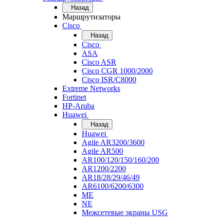
Назад
Маршрутизаторы
Cisco
Назад
Cisco
ASA
Cisco ASR
Cisco CGR 1000/2000
Cisco ISR/С8000
Extreme Networks
Fortinet
HP-Aruba
Huawei
Назад
Huawei
Agile AR3200/3600
Agile AR500
AR100/120/150/160/200
AR1200/2200
AR18/28/29/46/49
AR6100/6200/6300
ME
NE
Межсетевые экраны USG