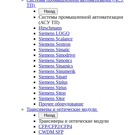
ТП)
Назад
Системы промышленной автоматизации
(АСУ ТП)
Hirschmann
Siemens LOGO
Siemens Scalance
Siemens Sentron
Siemens Simatic
Siemens Simodrive
Siemens Simotics
Siemens Sinamics
Siemens Sinumerik
Siemens Sipart
Siemens Siplus
Siemens Sirius
Siemens Sitop
Siemens Sitor
Прочее оборудование
Трансиверы и оптические модули
Назад
Трансиверы и оптические модули
CFP/CFP2/CFP4
CWDM SFP