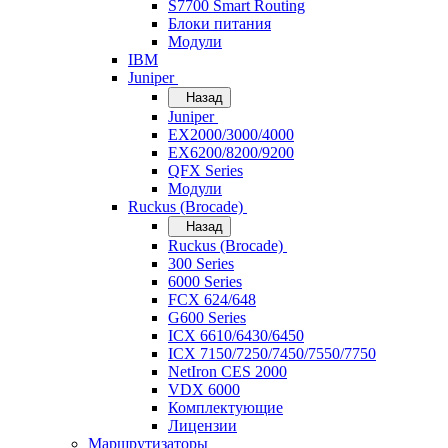
S7700 Smart Routing
Блоки питания
Модули
IBM
Juniper
Назад
Juniper
EX2000/3000/4000
EX6200/8200/9200
QFX Series
Модули
Ruckus (Brocade)
Назад
Ruckus (Brocade)
300 Series
6000 Series
FCX 624/648
G600 Series
ICX 6610/6430/6450
ICX 7150/7250/7450/7550/7750
NetIron CES 2000
VDX 6000
Комплектующие
Лицензии
Маршрутизаторы