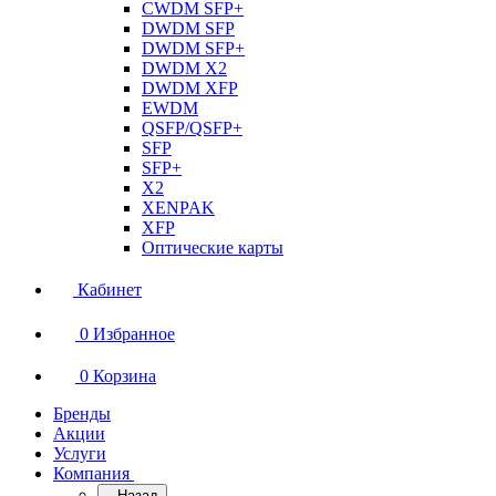
CWDM SFP+
DWDM SFP
DWDM SFP+
DWDM X2
DWDM XFP
EWDM
QSFP/QSFP+
SFP
SFP+
X2
XENPAK
XFP
Оптические карты
Кабинет
0
Избранное
0
Корзина
Бренды
Акции
Услуги
Компания
Назад