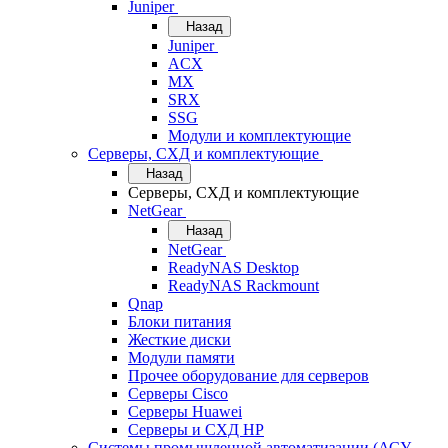
Juniper
Назад
Juniper
ACX
MX
SRX
SSG
Модули и комплектующие
Серверы, СХД и комплектующие
Назад
Серверы, СХД и комплектующие
NetGear
Назад
NetGear
ReadyNAS Desktop
ReadyNAS Rackmount
Qnap
Блоки питания
Жесткие диски
Модули памяти
Прочее оборудование для серверов
Серверы Cisco
Серверы Huawei
Серверы и СХД HP
Системы промышленной автоматизации (АСУ