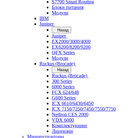
S7700 Smart Routing
Блоки питания
Модули
IBM
Juniper
Назад
Juniper
EX2000/3000/4000
EX6200/8200/9200
QFX Series
Модули
Ruckus (Brocade)
Назад
Ruckus (Brocade)
300 Series
6000 Series
FCX 624/648
G600 Series
ICX 6610/6430/6450
ICX 7150/7250/7450/7550/7750
NetIron CES 2000
VDX 6000
Комплектующие
Лицензии
Маршрутизаторы