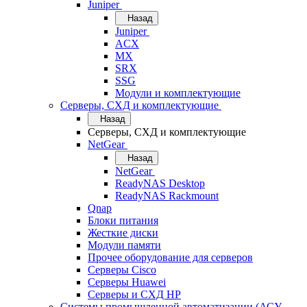
Juniper
Назад
Juniper
ACX
MX
SRX
SSG
Модули и комплектующие
Серверы, СХД и комплектующие
Назад
Серверы, СХД и комплектующие
NetGear
Назад
NetGear
ReadyNAS Desktop
ReadyNAS Rackmount
Qnap
Блоки питания
Жесткие диски
Модули памяти
Прочее оборудование для серверов
Серверы Cisco
Серверы Huawei
Серверы и СХД HP
Системы промышленной автоматизации (АСУ