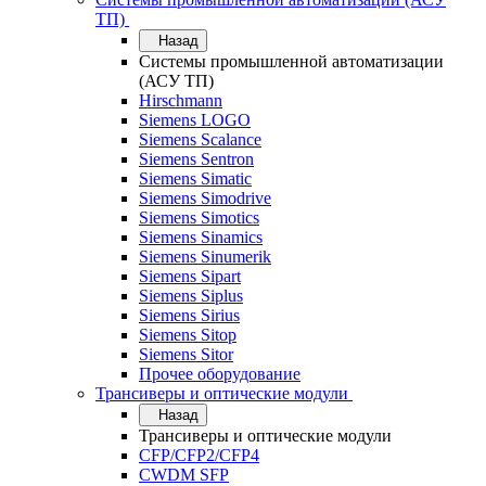
ТП)
Назад
Системы промышленной автоматизации
(АСУ ТП)
Hirschmann
Siemens LOGO
Siemens Scalance
Siemens Sentron
Siemens Simatic
Siemens Simodrive
Siemens Simotics
Siemens Sinamics
Siemens Sinumerik
Siemens Sipart
Siemens Siplus
Siemens Sirius
Siemens Sitop
Siemens Sitor
Прочее оборудование
Трансиверы и оптические модули
Назад
Трансиверы и оптические модули
CFP/CFP2/CFP4
CWDM SFP