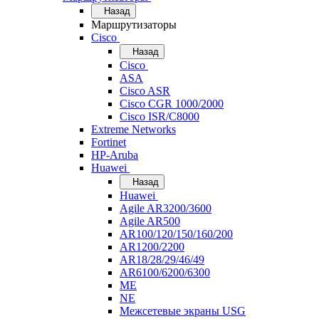
Назад
Маршрутизаторы
Cisco
Назад
Cisco
ASA
Cisco ASR
Cisco CGR 1000/2000
Cisco ISR/С8000
Extreme Networks
Fortinet
HP-Aruba
Huawei
Назад
Huawei
Agile AR3200/3600
Agile AR500
AR100/120/150/160/200
AR1200/2200
AR18/28/29/46/49
AR6100/6200/6300
ME
NE
Межсетевые экраны USG