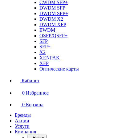
CWDM SFP+
DWDM SFP
DWDM SFP+
DWDM X2
DWDM XFP
EWDM
QSFP/QSFP+
SFP
SFP+
X2
XENPAK
XFP
Оптические карты
Кабинет
0
Избранное
0
Корзина
Бренды
Акции
Услуги
Компания
Назад