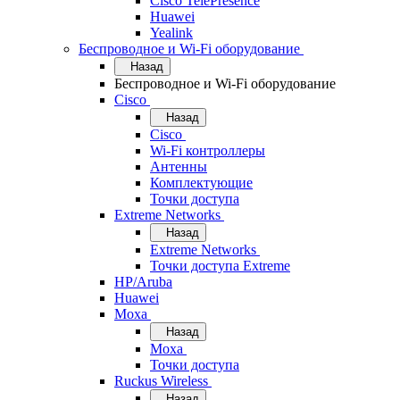
Cisco TelePresence
Huawei
Yealink
Беспроводное и Wi-Fi оборудование
Назад
Беспроводное и Wi-Fi оборудование
Cisco
Назад
Cisco
Wi-Fi контроллеры
Антенны
Комплектующие
Точки доступа
Extreme Networks
Назад
Extreme Networks
Точки доступа Extreme
HP/Aruba
Huawei
Moxa
Назад
Moxa
Точки доступа
Ruckus Wireless
Назад