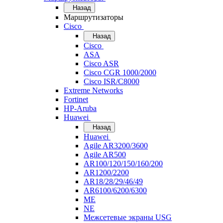
Назад
Маршрутизаторы
Cisco
Назад
Cisco
ASA
Cisco ASR
Cisco CGR 1000/2000
Cisco ISR/С8000
Extreme Networks
Fortinet
HP-Aruba
Huawei
Назад
Huawei
Agile AR3200/3600
Agile AR500
AR100/120/150/160/200
AR1200/2200
AR18/28/29/46/49
AR6100/6200/6300
ME
NE
Межсетевые экраны USG