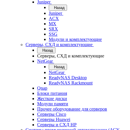
Juniper
Назад
Juniper
ACX
MX
SRX
SSG
Модули и комплектующие
Серверы, СХД и комплектующие
Назад
Серверы, СХД и комплектующие
NetGear
Назад
NetGear
ReadyNAS Desktop
ReadyNAS Rackmount
Qnap
Блоки питания
Жесткие диски
Модули памяти
Прочее оборудование для серверов
Серверы Cisco
Серверы Huawei
Серверы и СХД HP
Системы промышленной автоматизации (АСУ