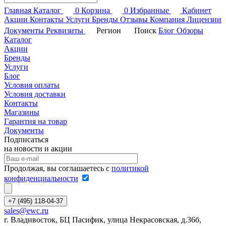
Главная
Каталог
0
Корзина
0
Избранные
Кабинет
Акции
Контакты
Услуги
Бренды
Отзывы
Компания
Лицензии
Документы
Реквизиты
Регион
Поиск
Блог
Обзоры
Каталог
Акции
Бренды
Услуги
Блог
Условия оплаты
Условия доставки
Контакты
Магазины
Гарантия на товар
Документы
Подписаться
на новости и акции
Продолжая, вы соглашаетесь с
политикой
конфиденциальности
+7 (495) 118-04-37
sales@ewc.ru
г. Владивосток, БЦ Пасифик, улица Некрасовская, д.36б,