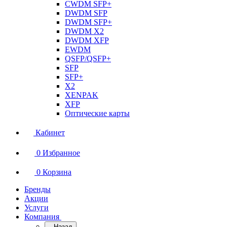
CWDM SFP+
DWDM SFP
DWDM SFP+
DWDM X2
DWDM XFP
EWDM
QSFP/QSFP+
SFP
SFP+
X2
XENPAK
XFP
Оптические карты
Кабинет
0
Избранное
0
Корзина
Бренды
Акции
Услуги
Компания
Назад