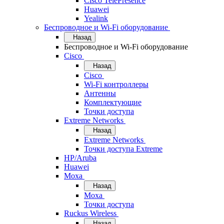
Cisco TelePresence
Huawei
Yealink
Беспроводное и Wi-Fi оборудование
Назад
Беспроводное и Wi-Fi оборудование
Cisco
Назад
Cisco
Wi-Fi контроллеры
Антенны
Комплектующие
Точки доступа
Extreme Networks
Назад
Extreme Networks
Точки доступа Extreme
HP/Aruba
Huawei
Moxa
Назад
Moxa
Точки доступа
Ruckus Wireless
Назад