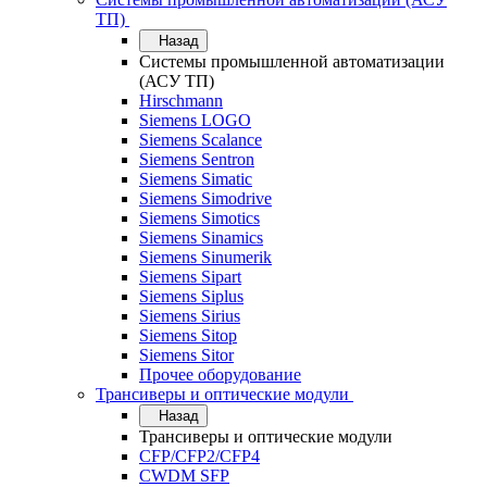
ТП)
Назад
Системы промышленной автоматизации
(АСУ ТП)
Hirschmann
Siemens LOGO
Siemens Scalance
Siemens Sentron
Siemens Simatic
Siemens Simodrive
Siemens Simotics
Siemens Sinamics
Siemens Sinumerik
Siemens Sipart
Siemens Siplus
Siemens Sirius
Siemens Sitop
Siemens Sitor
Прочее оборудование
Трансиверы и оптические модули
Назад
Трансиверы и оптические модули
CFP/CFP2/CFP4
CWDM SFP