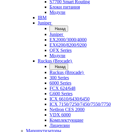
S7700 Smart Routing
Блоки питания
Модули
IBM
Juniper
Назад
Juniper
EX2000/3000/4000
EX6200/8200/9200
QFX Series
Модули
Ruckus (Brocade)
Назад
Ruckus (Brocade)
300 Series
6000 Series
FCX 624/648
G600 Series
ICX 6610/6430/6450
ICX 7150/7250/7450/7550/7750
NetIron CES 2000
VDX 6000
Комплектующие
Лицензии
Маршрутизаторы