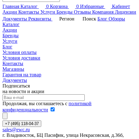
Главная
Каталог
0
Корзина
0
Избранные
Кабинет
Акции
Контакты
Услуги
Бренды
Отзывы
Компания
Лицензии
Документы
Реквизиты
Регион
Поиск
Блог
Обзоры
Каталог
Акции
Бренды
Услуги
Блог
Условия оплаты
Условия доставки
Контакты
Магазины
Гарантия на товар
Документы
Подписаться
на новости и акции
Продолжая, вы соглашаетесь с
политикой
конфиденциальности
+7 (495) 118-04-37
sales@ewc.ru
г. Владивосток, БЦ Пасифик, улица Некрасовская, д.36б,