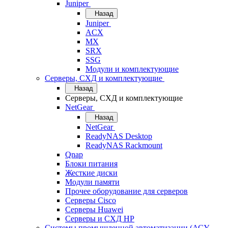
Juniper
Назад
Juniper
ACX
MX
SRX
SSG
Модули и комплектующие
Серверы, СХД и комплектующие
Назад
Серверы, СХД и комплектующие
NetGear
Назад
NetGear
ReadyNAS Desktop
ReadyNAS Rackmount
Qnap
Блоки питания
Жесткие диски
Модули памяти
Прочее оборудование для серверов
Серверы Cisco
Серверы Huawei
Серверы и СХД HP
Системы промышленной автоматизации (АСУ