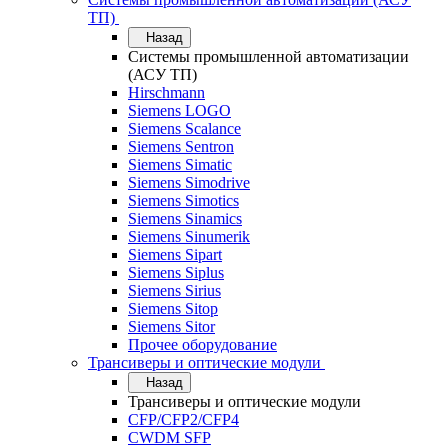
ТП)
Назад
Системы промышленной автоматизации
(АСУ ТП)
Hirschmann
Siemens LOGO
Siemens Scalance
Siemens Sentron
Siemens Simatic
Siemens Simodrive
Siemens Simotics
Siemens Sinamics
Siemens Sinumerik
Siemens Sipart
Siemens Siplus
Siemens Sirius
Siemens Sitop
Siemens Sitor
Прочее оборудование
Трансиверы и оптические модули
Назад
Трансиверы и оптические модули
CFP/CFP2/CFP4
CWDM SFP