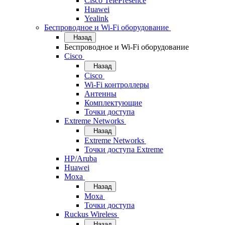
Cisco TelePresence
Huawei
Yealink
Беспроводное и Wi-Fi оборудование
Назад
Беспроводное и Wi-Fi оборудование
Cisco
Назад
Cisco
Wi-Fi контроллеры
Антенны
Комплектующие
Точки доступа
Extreme Networks
Назад
Extreme Networks
Точки доступа Extreme
HP/Aruba
Huawei
Moxa
Назад
Moxa
Точки доступа
Ruckus Wireless
Назад