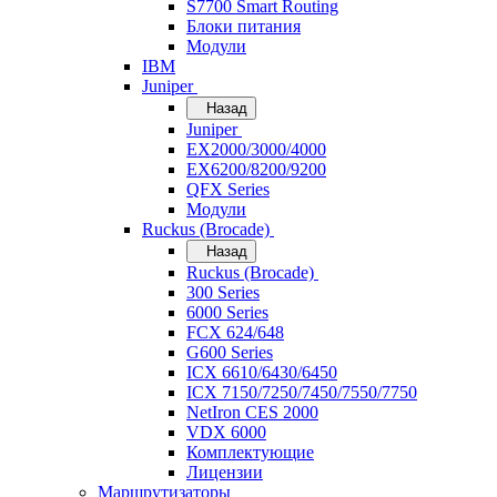
S7700 Smart Routing
Блоки питания
Модули
IBM
Juniper
Назад
Juniper
EX2000/3000/4000
EX6200/8200/9200
QFX Series
Модули
Ruckus (Brocade)
Назад
Ruckus (Brocade)
300 Series
6000 Series
FCX 624/648
G600 Series
ICX 6610/6430/6450
ICX 7150/7250/7450/7550/7750
NetIron CES 2000
VDX 6000
Комплектующие
Лицензии
Маршрутизаторы