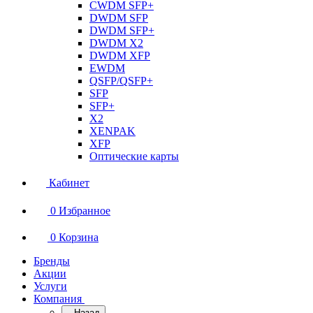
CWDM SFP+
DWDM SFP
DWDM SFP+
DWDM X2
DWDM XFP
EWDM
QSFP/QSFP+
SFP
SFP+
X2
XENPAK
XFP
Оптические карты
Кабинет
0
Избранное
0
Корзина
Бренды
Акции
Услуги
Компания
Назад