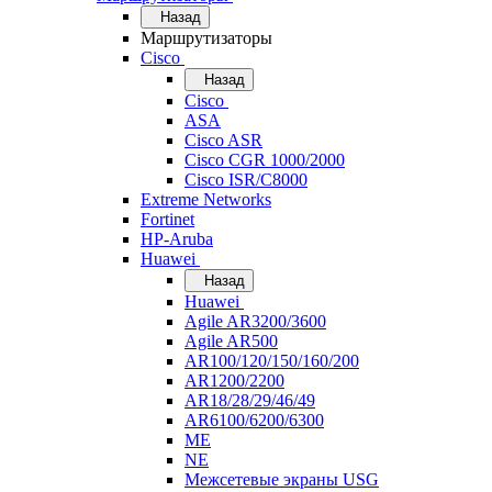
Назад
Маршрутизаторы
Cisco
Назад
Cisco
ASA
Cisco ASR
Cisco CGR 1000/2000
Cisco ISR/С8000
Extreme Networks
Fortinet
HP-Aruba
Huawei
Назад
Huawei
Agile AR3200/3600
Agile AR500
AR100/120/150/160/200
AR1200/2200
AR18/28/29/46/49
AR6100/6200/6300
ME
NE
Межсетевые экраны USG