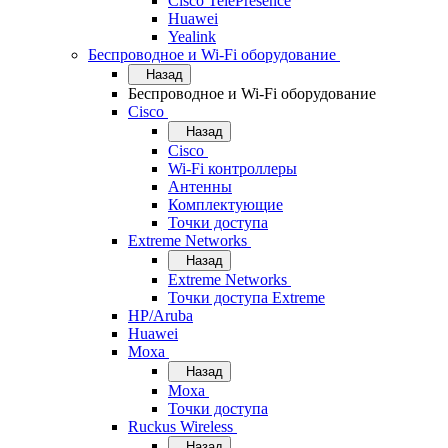
Cisco TelePresence
Huawei
Yealink
Беспроводное и Wi-Fi оборудование
Назад
Беспроводное и Wi-Fi оборудование
Cisco
Назад
Cisco
Wi-Fi контроллеры
Антенны
Комплектующие
Точки доступа
Extreme Networks
Назад
Extreme Networks
Точки доступа Extreme
HP/Aruba
Huawei
Moxa
Назад
Moxa
Точки доступа
Ruckus Wireless
Назад