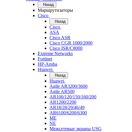
Назад
Маршрутизаторы
Cisco
Назад
Cisco
ASA
Cisco ASR
Cisco CGR 1000/2000
Cisco ISR/С8000
Extreme Networks
Fortinet
HP-Aruba
Huawei
Назад
Huawei
Agile AR3200/3600
Agile AR500
AR100/120/150/160/200
AR1200/2200
AR18/28/29/46/49
AR6100/6200/6300
ME
NE
Межсетевые экраны USG