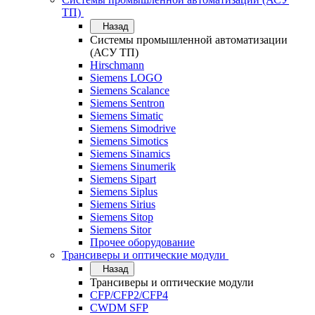
ТП)
Назад
Системы промышленной автоматизации
(АСУ ТП)
Hirschmann
Siemens LOGO
Siemens Scalance
Siemens Sentron
Siemens Simatic
Siemens Simodrive
Siemens Simotics
Siemens Sinamics
Siemens Sinumerik
Siemens Sipart
Siemens Siplus
Siemens Sirius
Siemens Sitop
Siemens Sitor
Прочее оборудование
Трансиверы и оптические модули
Назад
Трансиверы и оптические модули
CFP/CFP2/CFP4
CWDM SFP