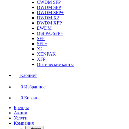
CWDM SFP+
DWDM SFP
DWDM SFP+
DWDM X2
DWDM XFP
EWDM
QSFP/QSFP+
SFP
SFP+
X2
XENPAK
XFP
Оптические карты
Кабинет
0
Избранное
0
Корзина
Бренды
Акции
Услуги
Компания
Назад