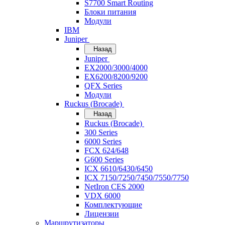
S7700 Smart Routing
Блоки питания
Модули
IBM
Juniper
Назад
Juniper
EX2000/3000/4000
EX6200/8200/9200
QFX Series
Модули
Ruckus (Brocade)
Назад
Ruckus (Brocade)
300 Series
6000 Series
FCX 624/648
G600 Series
ICX 6610/6430/6450
ICX 7150/7250/7450/7550/7750
NetIron CES 2000
VDX 6000
Комплектующие
Лицензии
Маршрутизаторы