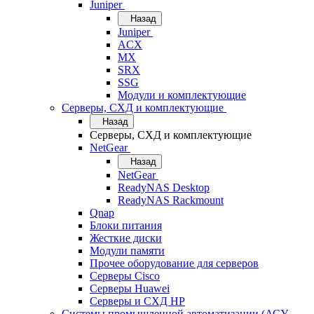
Juniper
Назад
Juniper
ACX
MX
SRX
SSG
Модули и комплектующие
Серверы, СХД и комплектующие
Назад
Серверы, СХД и комплектующие
NetGear
Назад
NetGear
ReadyNAS Desktop
ReadyNAS Rackmount
Qnap
Блоки питания
Жесткие диски
Модули памяти
Прочее оборудование для серверов
Серверы Cisco
Серверы Huawei
Серверы и СХД HP
Системы промышленной автоматизации (АСУ