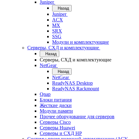
Juniper
Назад
Juniper
ACX
MX
SRX
SSG
Модули и комплектующие
Серверы, СХД и комплектующие
Назад
Серверы, СХД и комплектующие
NetGear
Назад
NetGear
ReadyNAS Desktop
ReadyNAS Rackmount
Qnap
Блоки питания
Жесткие диски
Модули памяти
Прочее оборудование для серверов
Серверы Cisco
Серверы Huawei
Серверы и СХД HP
Системы промышленной автоматизации (АСУ