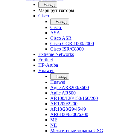
Назад
Маршрутизаторы
Cisco
Назад
Cisco
ASA
Cisco ASR
Cisco CGR 1000/2000
Cisco ISR/С8000
Extreme Networks
Fortinet
HP-Aruba
Huawei
Назад
Huawei
Agile AR3200/3600
Agile AR500
AR100/120/150/160/200
AR1200/2200
AR18/28/29/46/49
AR6100/6200/6300
ME
NE
Межсетевые экраны USG