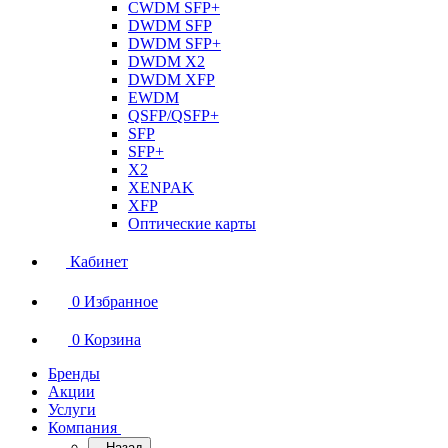
CWDM SFP+
DWDM SFP
DWDM SFP+
DWDM X2
DWDM XFP
EWDM
QSFP/QSFP+
SFP
SFP+
X2
XENPAK
XFP
Оптические карты
Кабинет
0
Избранное
0
Корзина
Бренды
Акции
Услуги
Компания
Назад