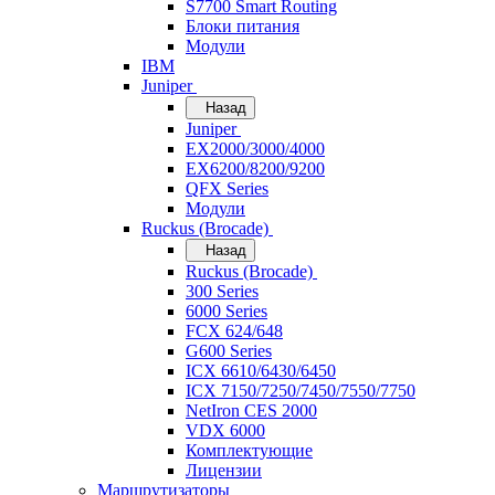
S7700 Smart Routing
Блоки питания
Модули
IBM
Juniper
Назад
Juniper
EX2000/3000/4000
EX6200/8200/9200
QFX Series
Модули
Ruckus (Brocade)
Назад
Ruckus (Brocade)
300 Series
6000 Series
FCX 624/648
G600 Series
ICX 6610/6430/6450
ICX 7150/7250/7450/7550/7750
NetIron CES 2000
VDX 6000
Комплектующие
Лицензии
Маршрутизаторы