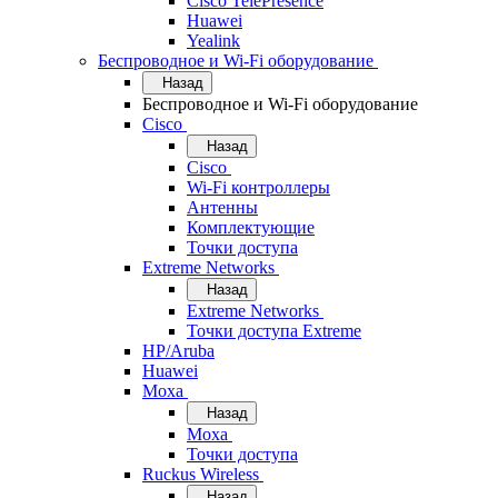
Cisco TelePresence
Huawei
Yealink
Беспроводное и Wi-Fi оборудование
Назад
Беспроводное и Wi-Fi оборудование
Cisco
Назад
Cisco
Wi-Fi контроллеры
Антенны
Комплектующие
Точки доступа
Extreme Networks
Назад
Extreme Networks
Точки доступа Extreme
HP/Aruba
Huawei
Moxa
Назад
Moxa
Точки доступа
Ruckus Wireless
Назад