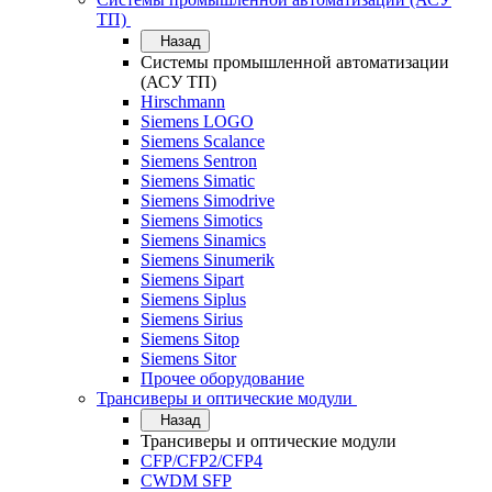
ТП)
Назад
Системы промышленной автоматизации
(АСУ ТП)
Hirschmann
Siemens LOGO
Siemens Scalance
Siemens Sentron
Siemens Simatic
Siemens Simodrive
Siemens Simotics
Siemens Sinamics
Siemens Sinumerik
Siemens Sipart
Siemens Siplus
Siemens Sirius
Siemens Sitop
Siemens Sitor
Прочее оборудование
Трансиверы и оптические модули
Назад
Трансиверы и оптические модули
CFP/CFP2/CFP4
CWDM SFP