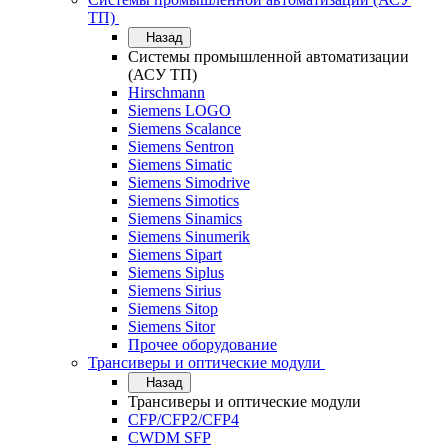
ТП)
Назад
Системы промышленной автоматизации
(АСУ ТП)
Hirschmann
Siemens LOGO
Siemens Scalance
Siemens Sentron
Siemens Simatic
Siemens Simodrive
Siemens Simotics
Siemens Sinamics
Siemens Sinumerik
Siemens Sipart
Siemens Siplus
Siemens Sirius
Siemens Sitop
Siemens Sitor
Прочее оборудование
Трансиверы и оптические модули
Назад
Трансиверы и оптические модули
CFP/CFP2/CFP4
CWDM SFP