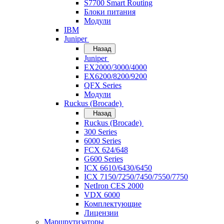
S7700 Smart Routing
Блоки питания
Модули
IBM
Juniper
Назад
Juniper
EX2000/3000/4000
EX6200/8200/9200
QFX Series
Модули
Ruckus (Brocade)
Назад
Ruckus (Brocade)
300 Series
6000 Series
FCX 624/648
G600 Series
ICX 6610/6430/6450
ICX 7150/7250/7450/7550/7750
NetIron CES 2000
VDX 6000
Комплектующие
Лицензии
Маршрутизаторы