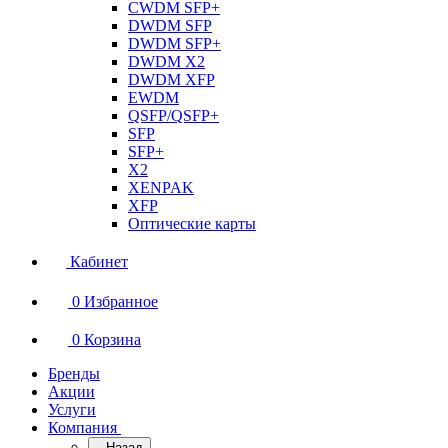
CWDM SFP+
DWDM SFP
DWDM SFP+
DWDM X2
DWDM XFP
EWDM
QSFP/QSFP+
SFP
SFP+
X2
XENPAK
XFP
Оптические карты
Кабинет
0
Избранное
0
Корзина
Бренды
Акции
Услуги
Компания
Назад