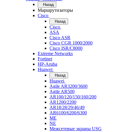
Назад
Маршрутизаторы
Cisco
Назад
Cisco
ASA
Cisco ASR
Cisco CGR 1000/2000
Cisco ISR/С8000
Extreme Networks
Fortinet
HP-Aruba
Huawei
Назад
Huawei
Agile AR3200/3600
Agile AR500
AR100/120/150/160/200
AR1200/2200
AR18/28/29/46/49
AR6100/6200/6300
ME
NE
Межсетевые экраны USG