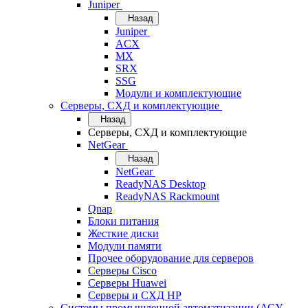
Juniper
Назад
Juniper
ACX
MX
SRX
SSG
Модули и комплектующие
Серверы, СХД и комплектующие
Назад
Серверы, СХД и комплектующие
NetGear
Назад
NetGear
ReadyNAS Desktop
ReadyNAS Rackmount
Qnap
Блоки питания
Жесткие диски
Модули памяти
Прочее оборудование для серверов
Серверы Cisco
Серверы Huawei
Серверы и СХД HP
Системы промышленной автоматизации (АСУ