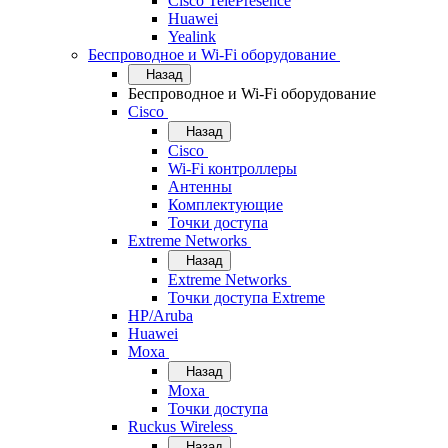
Cisco TelePresence
Huawei
Yealink
Беспроводное и Wi-Fi оборудование
Назад
Беспроводное и Wi-Fi оборудование
Cisco
Назад
Cisco
Wi-Fi контроллеры
Антенны
Комплектующие
Точки доступа
Extreme Networks
Назад
Extreme Networks
Точки доступа Extreme
HP/Aruba
Huawei
Moxa
Назад
Moxa
Точки доступа
Ruckus Wireless
Назад