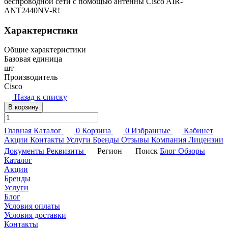
беспроводной сети с помощью антенны Cisco AIR-
ANT2440NV-R!
Характеристики
Общие характеристики
Базовая единица
шт
Производитель
Cisco
Назад к списку
В корзину
Главная
Каталог
0
Корзина
0
Избранные
Кабинет
Акции
Контакты
Услуги
Бренды
Отзывы
Компания
Лицензии
Документы
Реквизиты
Регион
Поиск
Блог
Обзоры
Каталог
Акции
Бренды
Услуги
Блог
Условия оплаты
Условия доставки
Контакты