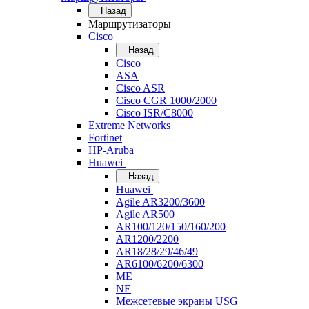
Назад
Маршрутизаторы
Cisco
Назад
Cisco
ASA
Cisco ASR
Cisco CGR 1000/2000
Cisco ISR/С8000
Extreme Networks
Fortinet
HP-Aruba
Huawei
Назад
Huawei
Agile AR3200/3600
Agile AR500
AR100/120/150/160/200
AR1200/2200
AR18/28/29/46/49
AR6100/6200/6300
ME
NE
Межсетевые экраны USG