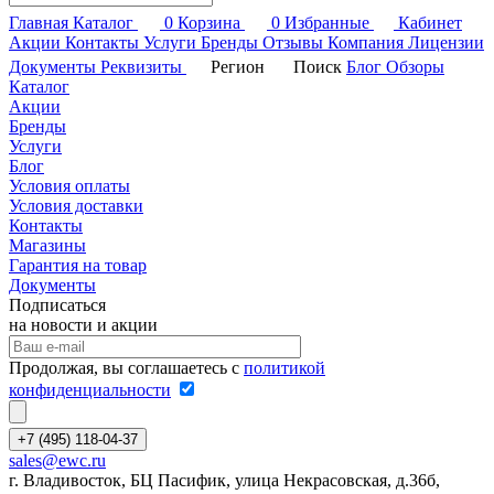
Главная
Каталог
0
Корзина
0
Избранные
Кабинет
Акции
Контакты
Услуги
Бренды
Отзывы
Компания
Лицензии
Документы
Реквизиты
Регион
Поиск
Блог
Обзоры
Каталог
Акции
Бренды
Услуги
Блог
Условия оплаты
Условия доставки
Контакты
Магазины
Гарантия на товар
Документы
Подписаться
на новости и акции
Продолжая, вы соглашаетесь с
политикой
конфиденциальности
+7 (495) 118-04-37
sales@ewc.ru
г. Владивосток, БЦ Пасифик, улица Некрасовская, д.36б,