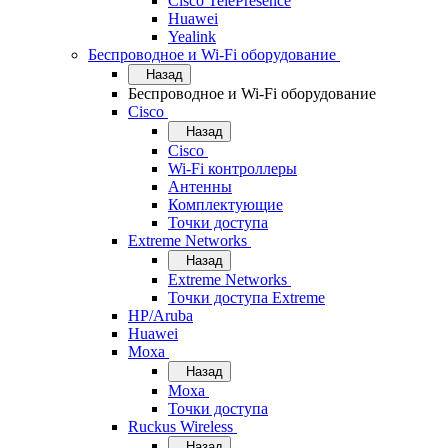
Cisco TelePresence
Huawei
Yealink
Беспроводное и Wi-Fi оборудование
Назад
Беспроводное и Wi-Fi оборудование
Cisco
Назад
Cisco
Wi-Fi контроллеры
Антенны
Комплектующие
Точки доступа
Extreme Networks
Назад
Extreme Networks
Точки доступа Extreme
HP/Aruba
Huawei
Moxa
Назад
Moxa
Точки доступа
Ruckus Wireless
Назад