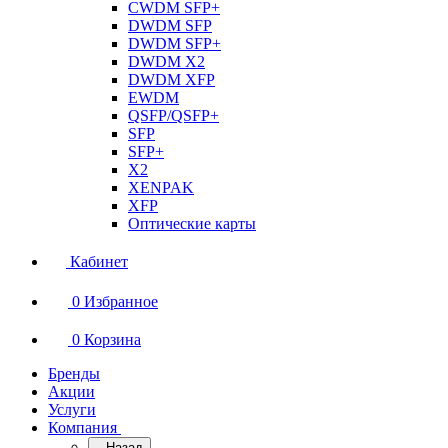
CWDM SFP+
DWDM SFP
DWDM SFP+
DWDM X2
DWDM XFP
EWDM
QSFP/QSFP+
SFP
SFP+
X2
XENPAK
XFP
Оптические карты
Кабинет
0
Избранное
0
Корзина
Бренды
Акции
Услуги
Компания
Назад