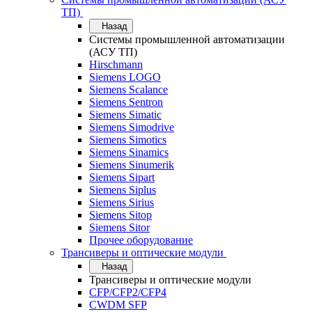
ТП)
Назад
Системы промышленной автоматизации
(АСУ ТП)
Hirschmann
Siemens LOGO
Siemens Scalance
Siemens Sentron
Siemens Simatic
Siemens Simodrive
Siemens Simotics
Siemens Sinamics
Siemens Sinumerik
Siemens Sipart
Siemens Siplus
Siemens Sirius
Siemens Sitop
Siemens Sitor
Прочее оборудование
Трансиверы и оптические модули
Назад
Трансиверы и оптические модули
CFP/CFP2/CFP4
CWDM SFP