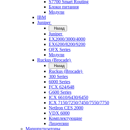
S7700 Smart Routing
Блоки питания
Модули
IBM
Juniper
Назад
Juniper
EX2000/3000/4000
EX6200/8200/9200
QFX Series
Модули
Ruckus (Brocade)
Назад
Ruckus (Brocade)
300 Series
6000 Series
FCX 624/648
G600 Series
ICX 6610/6430/6450
ICX 7150/7250/7450/7550/7750
NetIron CES 2000
VDX 6000
Комплектующие
Лицензии
Маршрутизаторы