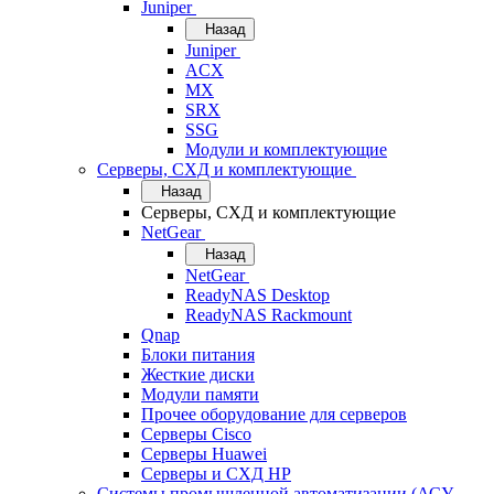
Juniper
Назад
Juniper
ACX
MX
SRX
SSG
Модули и комплектующие
Серверы, СХД и комплектующие
Назад
Серверы, СХД и комплектующие
NetGear
Назад
NetGear
ReadyNAS Desktop
ReadyNAS Rackmount
Qnap
Блоки питания
Жесткие диски
Модули памяти
Прочее оборудование для серверов
Серверы Cisco
Серверы Huawei
Серверы и СХД HP
Системы промышленной автоматизации (АСУ